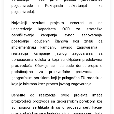
poljoprivrede i Pokrajinski sekretarijat za
poljoprivredu)
.
Najvažniji rezultati projekta usmereni su na
unapređenje kapaciteta OCD za starteško
osmišljavanje kampanja javnog zagovaranja,
postojanje obučenih članova koji znaju da
implementiraju kampanju javnog zagovaranja i
realizacija kampanje javnog zagovaranja sa
donosiocima odluka u koju su uključeni predstavnici
proizvođača. Očekuje se i da bude donet propis o
podsticajima za proizvođače proizvoda sa
geografskim poreklom koji je prilagođen EU modelu a
koja je inicirana kroz proces javnog zagovaranja.
Benefite od realizacije ovog projekta imaće
proizvođači proizvoda sa geografskim poreklom koji
su nosioci sertifikata ili su u procesu sertifikacije,
proizvođači koji će u budućnosti biti nosioci sertifikata