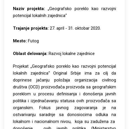
Naziv projekta:
„
Geografsko poreklo kao razvojni
potencijal lokalnih zajednica
“
Trajanje projekta:
27. april - 31. oktobar 2020.
Mesto:
Futog
Oblast delovanja:
Razvoj lokalne zajednice
Projekat
„
Geografsko poreklo kao razvojni potencijal
lokalnih zajednica“ Original Srbije ima za cilj da
doprinese jačanju položaja organizacija civilnog
društva (OCD) proizvođača proizvoda sa geografskim
poreklom u procesu definisanja i donošenja javnih
politika i izjednačavanju statusa ovih proizvođača sa
organskim. Fokus javnog zagovaranja je na
ostvarivanju saradnje sa donosiocima odluka na
lokalnom i nacionalnom nivou, koja su zadužena za
donošenje ovih javnih politika (Ministarstvo