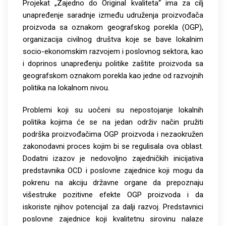
Projekat „Zajedno do Original kvaliteta“ ima za cilj
unapređenje saradnje između udruženja proizvođača
proizvoda sa oznakom geografskog porekla (OGP),
organizacija civilnog društva koje se bave lokalnim
socio-ekonomskim razvojem i poslovnog sektora, kao
i doprinos unapređenju politike zaštite proizvoda sa
geografskom oznakom porekla kao jedne od razvojnih
politika na lokalnom nivou.
Problemi koji su uočeni su nepostojanje lokalnih
politika kojima će se na jedan održiv način pružiti
podrška proizvođačima OGP proizvoda i nezaokružen
zakonodavni proces kojim bi se regulisala ova oblast.
Dodatni izazov je nedovoljno zajedničkih inicijativa
predstavnika OCD i poslovne zajednice koji mogu da
pokrenu na akciju državne organe da prepoznaju
višestruke pozitivne efekte OGP proizvoda i da
iskoriste njihov potencijal za dalji razvoj. Predstavnici
poslovne zajednice koji kvalitetnu sirovinu nalaze