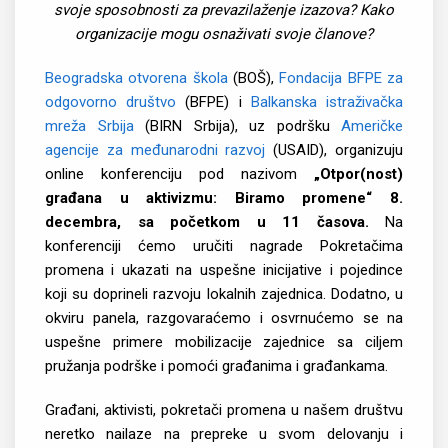
svoje sposobnosti za prevazilaženje izazova? Kako
organizacije mogu osnaživati svoje članove?
Beogradska otvorena škola
(BOŠ),
Fondacija BFPE za
odgovorno društvo
(BFPE) i
Balkanska istraživačka
mreža Srbija
(BIRN Srbija), uz podršku
Američke
agencije za međunarodni razvoj
(USAID), organizuju
online konferenciju pod nazivom
„Otpor(nost)
građana u aktivizmu: Biramo promene
“ 8.
decembra, sa početkom u 11 časova.
Na
konferenciji ćemo uručiti nagrade Pokretačima
promena i ukazati na uspešne inicijative i pojedince
koji su doprineli razvoju lokalnih zajednica. Dodatno, u
okviru panela, razgovaraćemo i osvrnućemo se na
uspešne primere mobilizacije zajednice sa ciljem
pružanja podrške i pomoći građanima i građankama.
Građani, aktivisti, pokretači promena u našem društvu
neretko nailaze na prepreke u svom delovanju i