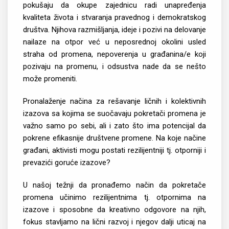
pokušaju da okupe zajednicu radi unapređenja
kvaliteta života i stvaranja pravednog i demokratskog
društva. Njihova razmišljanja, ideje i pozivi na delovanje
nailaze na otpor već u neposrednoj okolini usled
straha od promena, nepoverenja u građanina/e koji
pozivaju na promenu, i odsustva nade da se nešto
može promeniti.
Pronalaženje načina za rešavanje ličnih i kolektivnih
izazova sa kojima se suočavaju pokretači promena je
važno samo po sebi, ali i zato što ima potencijal da
pokrene efikasnije društvene promene. Na koje načine
građani, aktivisti mogu postati rezilijentniji tj. otporniji i
prevazići goruće izazove?
U našoj težnji da pronađemo način da pokretače
promena učinimo rezilijentnima tj. otpornima na
izazove i sposobne da kreativno odgovore na njih,
fokus stavljamo na lični razvoj i njegov dalji uticaj na