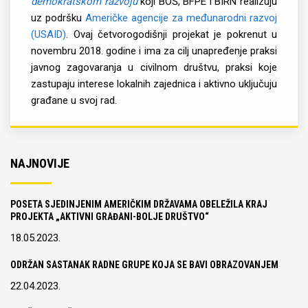
demokratskom razvoju
koji BOŠ, BFPE i BIRN realizuju
uz podršku
Američke agencije za međunarodni razvoj
(USAID)
. Ovaj četvorogodišnji projekat je pokrenut u
novembru 2018. godine i ima za cilj unapređenje praksi
javnog zagovaranja u civilnom društvu, praksi koje
zastupaju interese lokalnih zajednica i aktivno uključuju
građane u svoj rad.
NAJNOVIJE
POSETA SJEDINJENIM AMERIČKIM DRŽAVAMA OBELEŽILA KRAJ
PROJEKTA „AKTIVNI GRAĐANI-BOLJE DRUŠTVO“
18.05.2023.
ODRŽAN SASTANAK RADNE GRUPE KOJA SE BAVI OBRAZOVANJEM
22.04.2023.