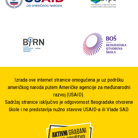
Izrada ove internet stranice omogućena je uz podršku
američkog naroda putem Američke agencije za međunarodni
razvoj (USAID).
Sadržaj stranice isključivo je odgovornost Beogradske otvorene
škole i ne predstavlja nužno stavove USAID-a ili Vlade SAD.