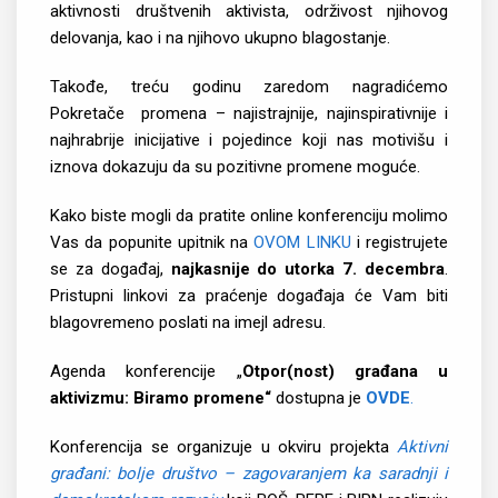
aktivnosti društvenih aktivista, održivost njihovog
delovanja, kao i na njihovo ukupno blagostanje.
Takođe, treću godinu zaredom nagradićemo
Pokretače promena – najistrajnije, najinspirativnije i
najhrabrije inicijative i pojedince koji nas motivišu i
iznova dokazuju da su pozitivne promene moguće.
Kako biste mogli da pratite online konferenciju molimo
Vas da popunite upitnik na
OVOM LINKU
i registrujete
se za događaj,
najkasnije do utorka 7. decembra
.
Pristupni linkovi za praćenje događaja će Vam biti
blagovremeno poslati na imejl adresu.
Agenda konferencije „
Otpor(nost) građana u
aktivizmu: Biramo promene
“
dostupna je
OVDE
.
Konferencija se organizuje u okviru projekta
Aktivni
građani: bolje društvo – zagovaranjem ka saradnji i