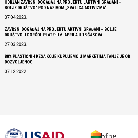
ODRŽAN ZAVRŠNI DOGAĐAJ NA PROJEKTU „AKTIVNI GRAĐANI –
BOLJE DRUŠTVO“ POD NAZIVOM „SVA LICA AKTIVIZMA“
07.04.2023.
ZAVRŠNI DOGAĐAJ NA PROJEKTU AKTIVNI GRAĐANI – BOLJE
DRUŠTVO U DORĆOL PLATZ-U 6. APRILA U 18 ČASOVA
27.03.2023.
80% PLASTIČNIH KESA KOJE KUPUJEMO U MARKETIMA TANJE JE OD
DOZVOLJENOG
07.12.2022.