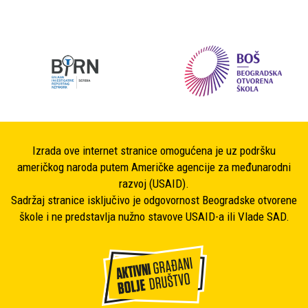
Izrada ove internet stranice omogućena je uz podršku
američkog naroda putem Američke agencije za međunarodni
razvoj (USAID).
Sadržaj stranice isključivo je odgovornost Beogradske otvorene
škole i ne predstavlja nužno stavove USAID-a ili Vlade SAD.