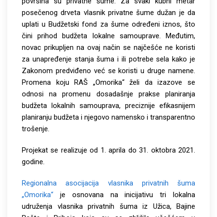
površina su privatne šume. Za svaki kubni metar
posečenog drveta vlasnik privatne šume dužan je da
uplati u Budžetski fond za šume određeni iznos, što
čini prihod budžeta lokalne samouprave. Međutim,
novac prikupljen na ovaj način se najčešće ne koristi
za unapređenje stanja šuma i ili potrebe sela kako je
Zakonom predviđeno već se koristi u druge namene.
Promena koju RAŠ „Omorika“ želi da izazove se
odnosi na promenu dosadašnje prakse planiranja
budžeta lokalnih samouprava, preciznije efikasnijem
planiranju budžeta i njegovo namensko i transparentno
trošenje.
Projekat se realizuje od 1. aprila do 31. oktobra 2021.
godine.
Regionalna asocijacija vlasnika privatnih šuma
„Omorika“
je osnovana na inicijativu tri lokalna
udruženja vlasnika privatnih šuma iz Užica, Bajine