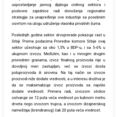
uspostavljanje javnog dijaloga civilnog sektora i
poslovne zajednice radi donošenja regionalne
strategije za unapređenje ove industrije sa posebnim
osvrtom na ulogu udruženja vlasnika privatnih šuma.
Poslednjih godina sektor drvoprerade pokazuje rast u
Srbiji. Prema podacima Privredne komore Srbije ovaj
sektor učestvuje sa oko 1,5% u BDP-u, i sa 5-6% u
ukupnom izvozu. Međutim, kao i u mnogim drugim
privrednim granama, izvoz finalnog proizvoda nije u
dovoljnoj meri zastupljen, već se izvozi dosta
poluproizvoda ili sirovina. Na taj način se izvoze
proizvodi niže dodate vrednosti, a u interesu društva je
da se maksimalizuje izvoz proizvoda sa najviše
dodate vrednosti. Primera radi, izvozom stolice
ostvaruje se 12 puta veća vrednost po kubnom metru
drveta nego izvozom trupca, a izvozom dizajnerskog
nameštaja (brendiranog) čak 20 puta veća vrednost.