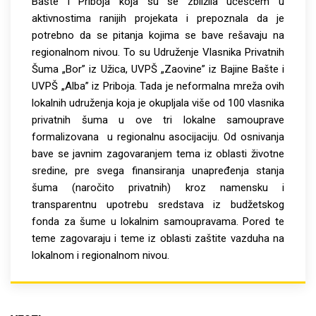
Bašte i Priboja koja su se zbližila učešćem u
aktivnostima ranijih projekata i prepoznala da je
potrebno da se pitanja kojima se bave rešavaju na
regionalnom nivou. To su Udruženje Vlasnika Privatnih
Šuma „Bor” iz Užica, UVPŠ „Zaovine” iz Bajine Bašte i
UVPŠ „Alba” iz Priboja. Tada je neformalna mreža ovih
lokalnih udruženja koja je okupljala više od 100 vlasnika
privatnih šuma u ove tri lokalne samouprave
formalizovana u regionalnu asocijaciju. Od osnivanja
bave se javnim zagovaranjem tema iz oblasti životne
sredine, pre svega finansiranja unapređenja stanja
šuma (naročito privatnih) kroz namensku i
transparentnu upotrebu sredstava iz budžetskog
fonda za šume u lokalnim samoupravama. Pored te
teme zagovaraju i teme iz oblasti zaštite vazduha na
lokalnom i regionalnom nivou.