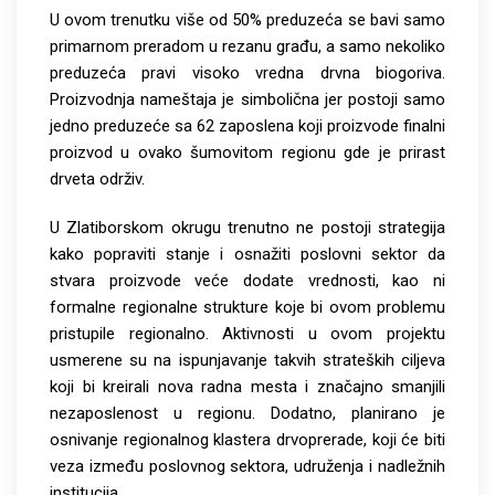
U ovom trenutku više od 50% preduzeća se bavi samo
primarnom preradom u rezanu građu, a samo nekoliko
preduzeća pravi visoko vredna drvna biogoriva.
Proizvodnja nameštaja je simbolična jer postoji samo
jedno preduzeće sa 62 zaposlena koji proizvode finalni
proizvod u ovako šumovitom regionu gde je prirast
drveta održiv.
U Zlatiborskom okrugu trenutno ne postoji strategija
kako popraviti stanje i osnažiti poslovni sektor da
stvara proizvode veće dodate vrednosti, kao ni
formalne regionalne strukture koje bi ovom problemu
pristupile regionalno. Aktivnosti u ovom projektu
usmerene su na ispunjavanje takvih strateških ciljeva
koji bi kreirali nova radna mesta i značajno smanjili
nezaposlenost u regionu. Dodatno, planirano je
osnivanje regionalnog klastera drvoprerade, koji će biti
veza između poslovnog sektora, udruženja i nadležnih
institucija.