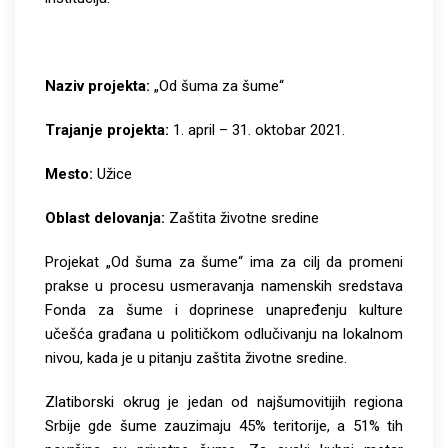
Naziv projekta:
„Od šuma za šume“
Trajanje projekta:
1. april – 31. oktobar 2021.
Mesto:
Užice
Oblast delovanja:
Zaštita životne sredine
Projekat „Od šuma za šume“ ima za cilj da promeni
prakse u procesu usmeravanja namenskih sredstava
Fonda za šume i doprinese unapređenju kulture
učešća građana u političkom odlučivanju na lokalnom
nivou, kada je u pitanju zaštita životne sredine.
Zlatiborski okrug je jedan od najšumovitijih regiona
Srbije gde šume zauzimaju 45% teritorije, a 51% tih